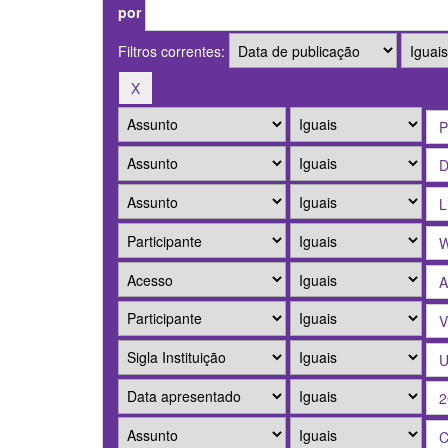
por
Filtros correntes: