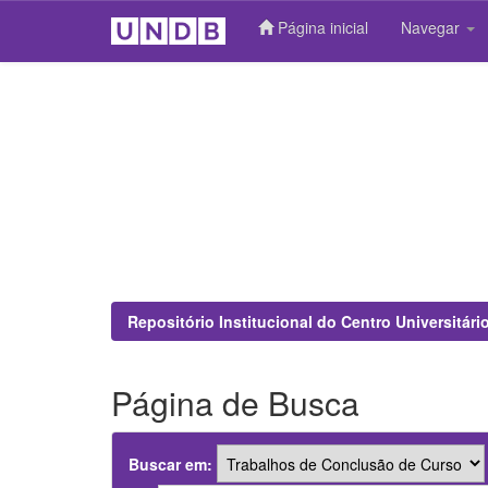
Página inicial
Navegar
Skip
navigation
Repositório Institucional do Centro Universitár
Página de Busca
Buscar em: