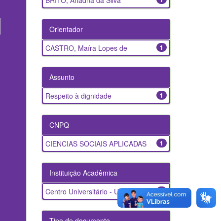
BRITO, Ariadna da Silva
Orientador
CASTRO, Maíra Lopes de
1
Assunto
Respeito à dignidade
1
CNPQ
CIENCIAS SOCIAIS APLICADAS
1
Instituição Acadêmica
Centro Universitário - UNDB
1
Tipo de documento