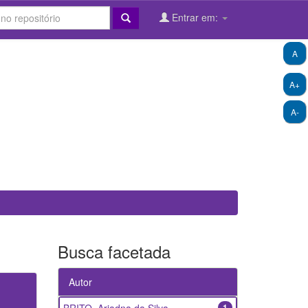
Entrar em:
A
A+
A-
Busca facetada
Autor
1