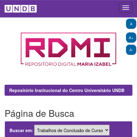
Skip
A
navigation
A+
A-
Repositório Institucional do Centro Universitário UNDB
Página de Busca
Buscar em: