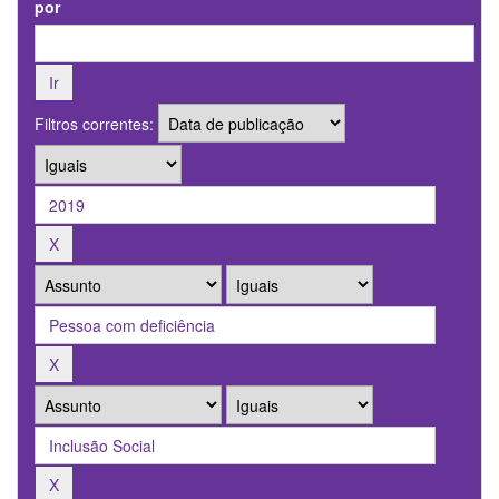
por
Filtros correntes: