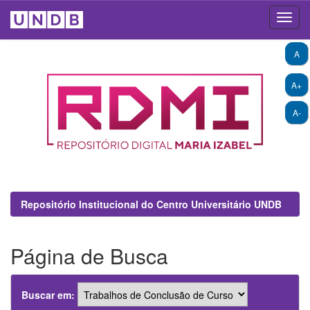
Skip
A
navigation
A+
A-
Repositório Institucional do Centro Universitário UNDB
Página de Busca
Buscar em: