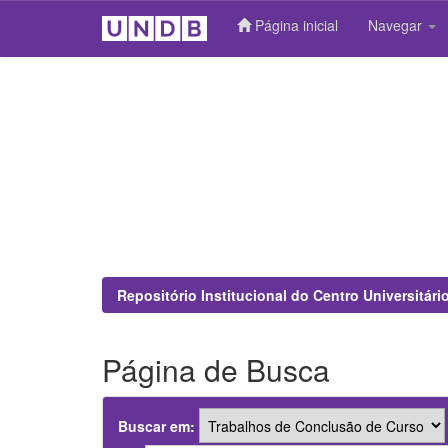
Página inicial
Navegar
Skip
navigation
Repositório Institucional do Centro Universitár
Página de Busca
Buscar em: