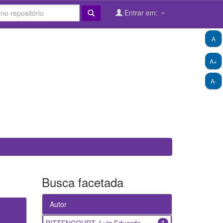
Entrar em:
A
A+
A-
Busca facetada
Autor
1