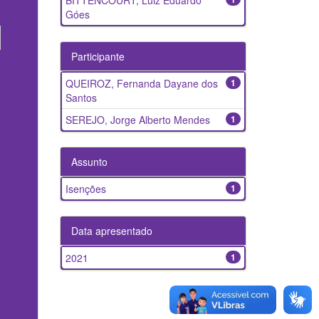
BITTENCOURT, Luiz Eduardo
Góes
Participante
QUEIROZ, Fernanda Dayane dos
1
Santos
SEREJO, Jorge Alberto Mendes
1
Assunto
Isenções
1
Data apresentado
2021
1