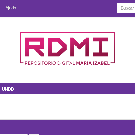
Ajuda
io UNDB