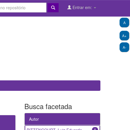
Entrar em:
A
A+
A-
Busca facetada
Autor
1