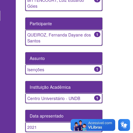
BITTENCOURT, Luiz Eduardo
Góes
Participante
QUEIROZ, Fernanda Dayane dos
1
Santos
Assunto
Isenções
1
Instituição Acadêmica
Centro Universitário - UNDB
1
Data apresentado
2021
1