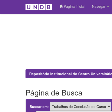
Página inicial
Navegar
Skip
navigation
Repositório Institucional do Centro Universitár
Página de Busca
Buscar em: