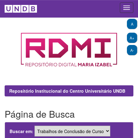
Skip
A
navigation
A+
A-
Repositório Institucional do Centro Universitário UNDB
Página de Busca
Buscar em: