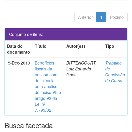
Anterior
1
Póximo
Conjunto de itens:
Data do
Título
Autor(es)
Tipo
documento
5-Dec-2019
Benefícios
BITTENCOURT,
Trabalho
fiscais da
Luiz Eduardo
de
pessoa com
Góes
Conclusão
deficiência:
de Curso
uma análise
do inciso VII o
artigo 92 da
Lei nº
7.799/02.
Busca facetada