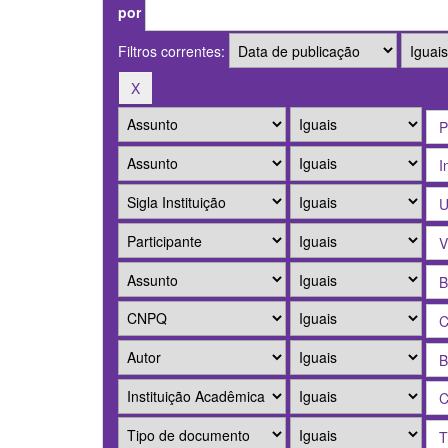
por
Filtros correntes: