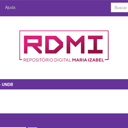
Ajuda
io UNDB