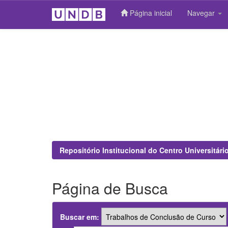
Página inicial
Navegar
Skip
navigation
Repositório Institucional do Centro Universitár
Página de Busca
Buscar em: