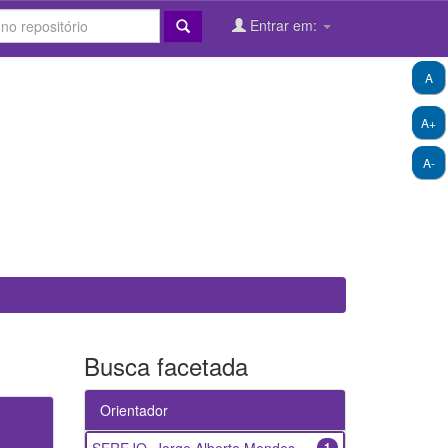
Entrar em:
A
A+
A-
Busca facetada
Orientador
1