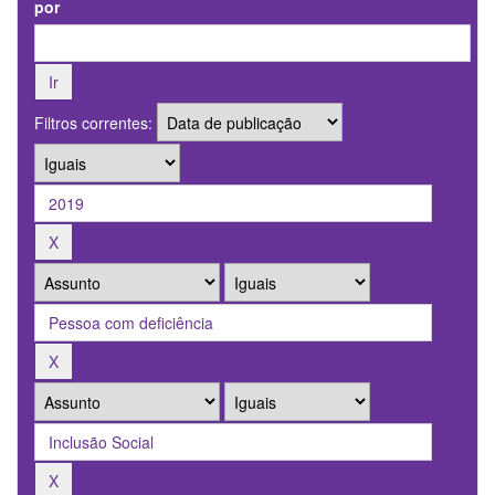
por
Filtros correntes: