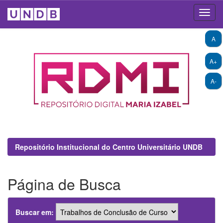
Skip
A
navigation
A+
A-
Repositório Institucional do Centro Universitário UNDB
Página de Busca
Buscar em: