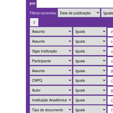
por
Filtros correntes: