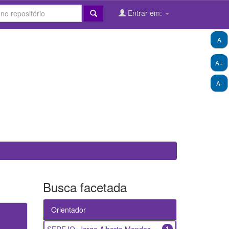
Entrar em:
A
A+
A-
Busca facetada
Orientador
1