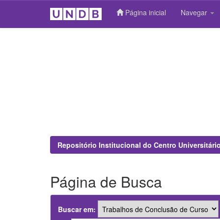
Página inicial
Navegar
Skip
navigation
Repositório Institucional do Centro Universitár
Página de Busca
Buscar em: