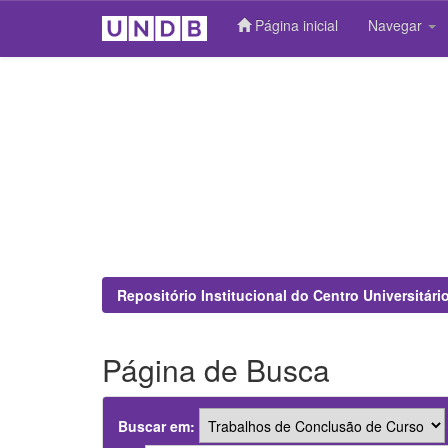
Página inicial
Navegar
Skip
navigation
Repositório Institucional do Centro Universitár
Página de Busca
Buscar em: