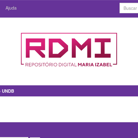
Ajuda
io UNDB