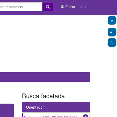
Entrar em:
A
A+
A-
Busca facetada
Orientador
1