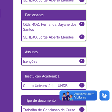
SEREJO, Jorge Alberto Mendes
Participante
QUEIROZ, Fernanda Dayane dos
1
Santos
SEREJO, Jorge Alberto Mendes
1
Assunto
Isenções
1
Instituição Acadêmica
Centro Universitário - UNDB
1
Tipo de documento
Trabalho de Conclusão de Curso
1