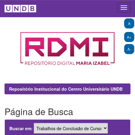
Skip
A
navigation
A+
A-
Repositório Institucional do Centro Universitário UNDB
Página de Busca
Buscar em: