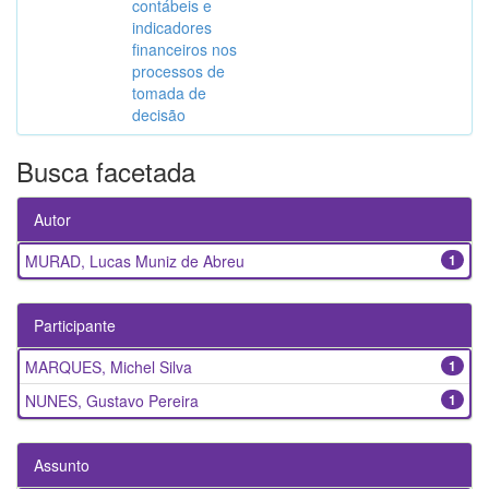
contábeis e
indicadores
financeiros nos
processos de
tomada de
decisão
Busca facetada
Autor
MURAD, Lucas Muniz de Abreu
1
Participante
MARQUES, Michel Silva
1
NUNES, Gustavo Pereira
1
Assunto