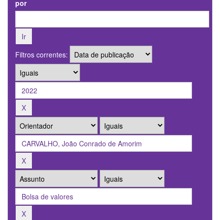
por
Filtros correntes: