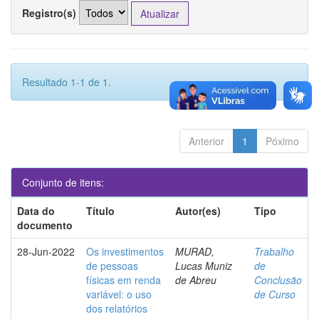
Registro(s)
Resultado 1-1 de 1.
Anterior
1
Póximo
Conjunto de itens:
Data do
Título
Autor(es)
Tipo
documento
28-Jun-2022
Os investimentos
MURAD,
Trabalho
de pessoas
Lucas Muniz
de
físicas em renda
de Abreu
Conclusão
variável: o uso
de Curso
dos relatórios