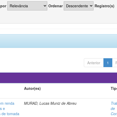
 por
Ordenar
Registro(s)
Anterior
1
Autor(es)
Tip
 em renda
MURAD, Lucas Muniz de Abreu
Tra
is e
de
os de tomada
Con