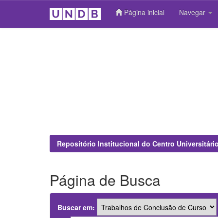
Página inicial
Navegar
Skip
navigation
Repositório Institucional do Centro Universitár
Página de Busca
Buscar em: