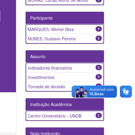
MURAD, Lucas Muniz de Abreu
Participante
MARQUES, Michel Silva
1
NUNES, Gustavo Pereira
1
Assunto
Indicadores financeiros
1
Investimentos
1
Tomada de decisão
1
Instituição Acadêmica
Centro Universitário - UNDB
1
Sigla Instituição