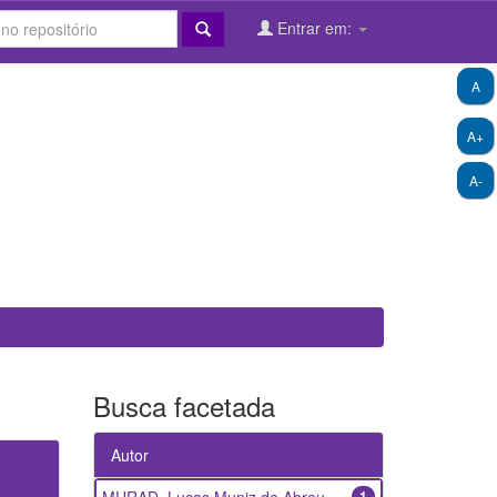
Entrar em:
A
A+
A-
Busca facetada
Autor
1