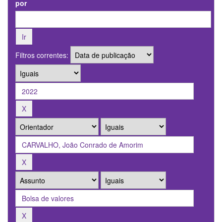
por
Filtros correntes: