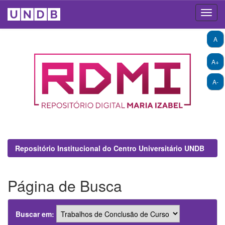
Skip
A
navigation
A+
A-
Repositório Institucional do Centro Universitário UNDB
Página de Busca
Buscar em: