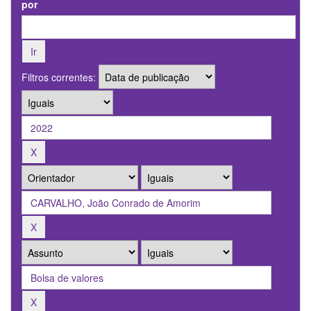
por
Filtros correntes: