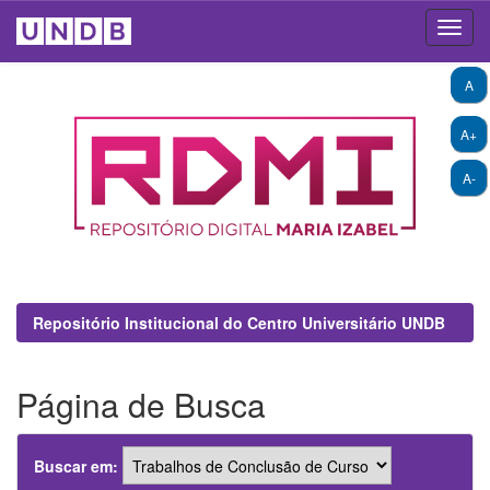
Skip
A
navigation
A+
A-
Repositório Institucional do Centro Universitário UNDB
Página de Busca
Buscar em: