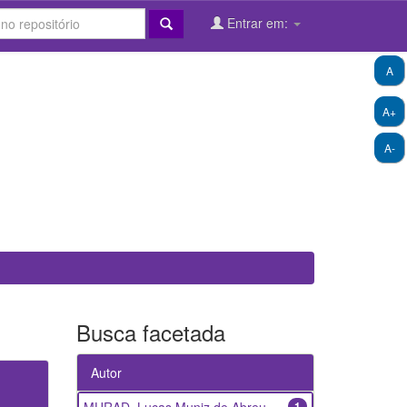
Entrar em:
A
A+
A-
Busca facetada
Autor
1