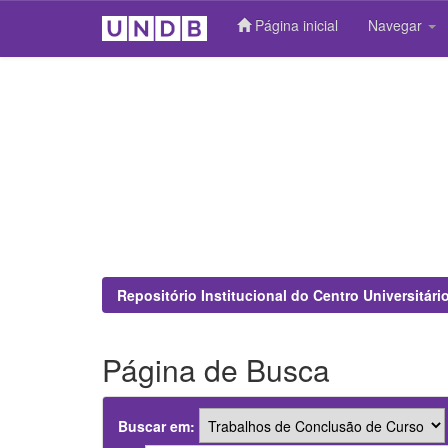
Página inicial
Navegar
Skip
navigation
Repositório Institucional do Centro Universitár
Página de Busca
Buscar em: