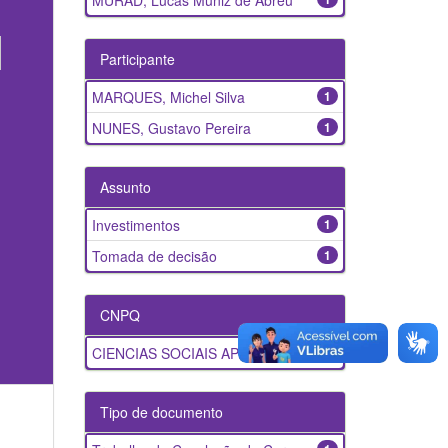
MURAD, Lucas Muniz de Abreu
Participante
MARQUES, Michel Silva
1
NUNES, Gustavo Pereira
1
Assunto
Investimentos
1
Tomada de decisão
1
CNPQ
CIENCIAS SOCIAIS APLICADAS
1
Tipo de documento