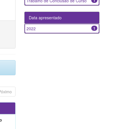
Trabalho de Conclusão de Curso
1
Data apresentado
2022
1
Póximo
o