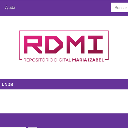
Ajuda
io UNDB