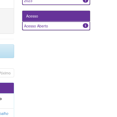
2023
1
Acesso
Acesso Aberto
1
Póximo
o
balho