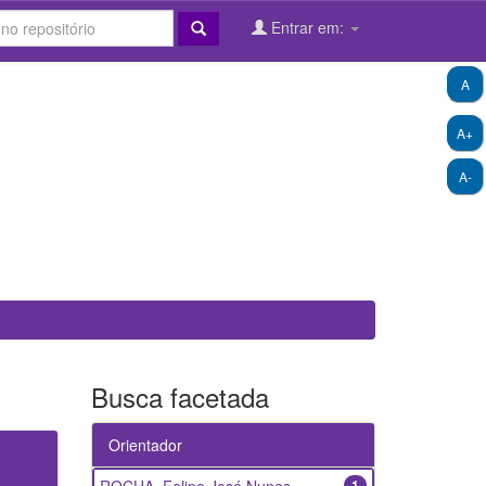
Entrar em:
A
A+
A-
Busca facetada
Orientador
1