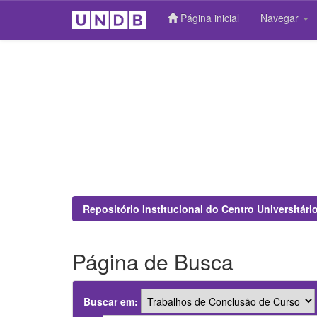
Página inicial
Navegar
Skip
navigation
Repositório Institucional do Centro Universitár
Página de Busca
Buscar em: