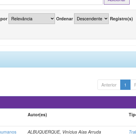
 por
Ordenar
Registro(s)
Anterior
1
Autor(es)
Tip
s humanos
ALBUQUERQUE, Vinícius Aías Arruda
Tra