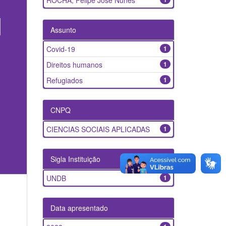
ROCHA, Felipe José Nunes
Assunto
Covid-19
1
Direitos humanos
1
Refugiados
1
CNPQ
CIENCIAS SOCIAIS APLICADAS
1
Sigla Instituição
UNDB
1
Data apresentado