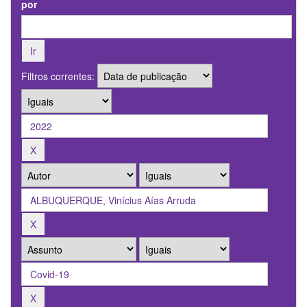
por
Filtros correntes: