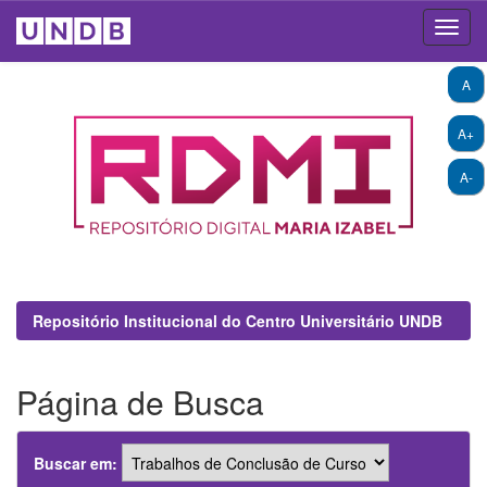
Skip
A
navigation
A+
A-
Repositório Institucional do Centro Universitário UNDB
Página de Busca
Buscar em: