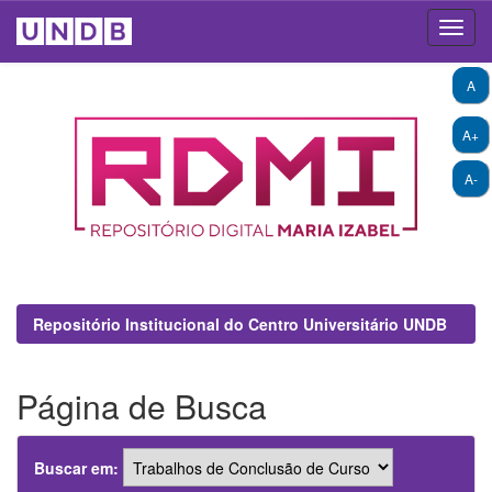
Skip
A
navigation
A+
A-
Repositório Institucional do Centro Universitário UNDB
Página de Busca
Buscar em: