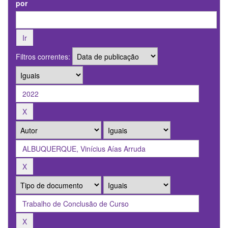
por
Filtros correntes: