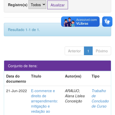
Registro(s)
Resultado 1-1 de 1.
Anterior
1
Póximo
Conjunto de itens:
Data do
Título
Autor(es)
Tipo
documento
21-Jun-2022
E-commerce e
ARAUJO,
Trabalho
direito de
Alana Lislea
de
arrependimento:
Conceição
Conclusão
mitigação e
de Curso
vedação ao