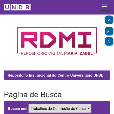
Skip
A
navigation
A+
A-
Repositório Institucional do Centro Universitário UNDB
Página de Busca
Buscar em: