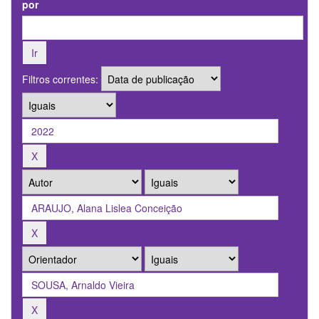
por
Filtros correntes: