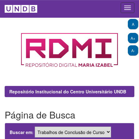
Skip
A
navigation
A+
A-
Repositório Institucional do Centro Universitário UNDB
Página de Busca
Buscar em: