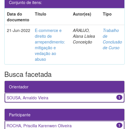
Conjunto de itens:
Data do
Título
Autor(es)
Tipo
documento
21-Jun-2022
E-commerce e
ARAUJO,
Trabalho
direito de
Alana Lislea
de
arrependimento:
Conceição
Conclusão
mitigação e
de Curso
vedação ao
abuso
Busca facetada
Orientador
SOUSA, Arnaldo Vieira
1
Participante
ROCHA, Priscilla Karenwen Oliveira
1