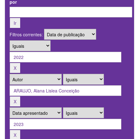
por
Filtros correntes: