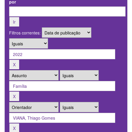
por
Filtros correntes: