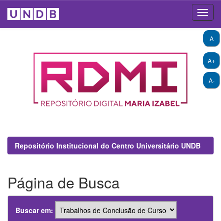
Skip
A
navigation
A+
A-
Repositório Institucional do Centro Universitário UNDB
Página de Busca
Buscar em: