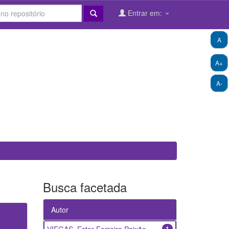
Entrar em:
A
A+
A-
Busca facetada
Autor
1