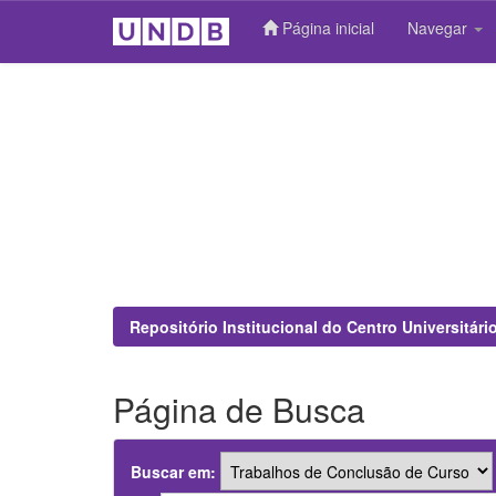
Página inicial
Navegar
Skip
navigation
Repositório Institucional do Centro Universitár
Página de Busca
Buscar em: