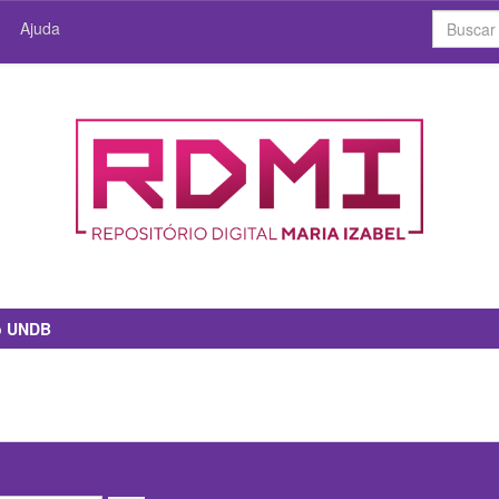
Ajuda
io UNDB