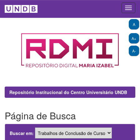
Skip
A
navigation
A+
A-
Repositório Institucional do Centro Universitário UNDB
Página de Busca
Buscar em: