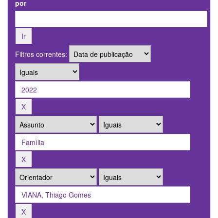
por
Filtros correntes: