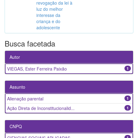
revogação da lei à
luz do melhor
interesse da
criança e do
adolescente
Busca facetada
Autor
VIEGAS, Ester Ferreira Paixão
1
Assunto
Alienação parental
1
Ação Direta de Inconstitucionalid...
1
CNPQ
1