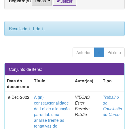
Registro(s)
Resultado 1-1 de 1.
Anterior
1
Póximo
Conjunto de itens:
Data do
Título
Autor(es)
Tipo
documento
9-Dec-2022
A (in)
VIEGAS,
Trabalho
constitucionalidade
Ester
de
da Lei de alienação
Ferreira
Conclusão
parental: uma
Paixão
de Curso
análise frente as
tentativas de