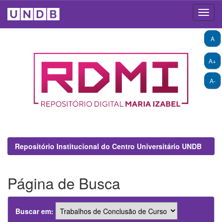
Skip
A
navigation
A+
A-
Repositório Institucional do Centro Universitário UNDB
Página de Busca
Buscar em: