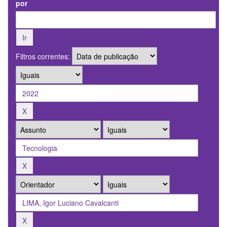
por
Filtros correntes: