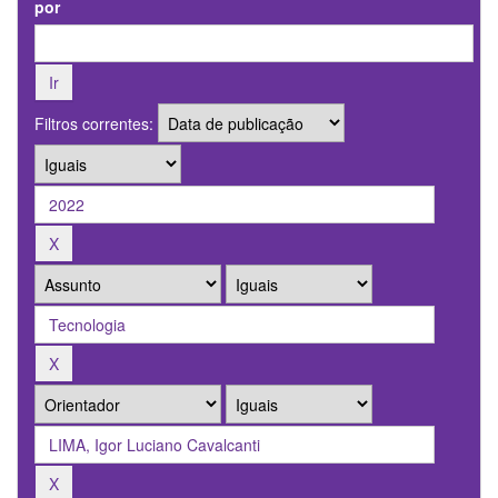
por
Filtros correntes: