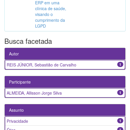
ERP em uma
clínica de saúde,
visando o
cumprimento da
LGPD
Busca facetada
Autor
REIS JÚNIOR, Sebastião de Carvalho
1
Participante
ALMEIDA, Allisson Jorge Silva
1
Assunto
Privacidade
1
1