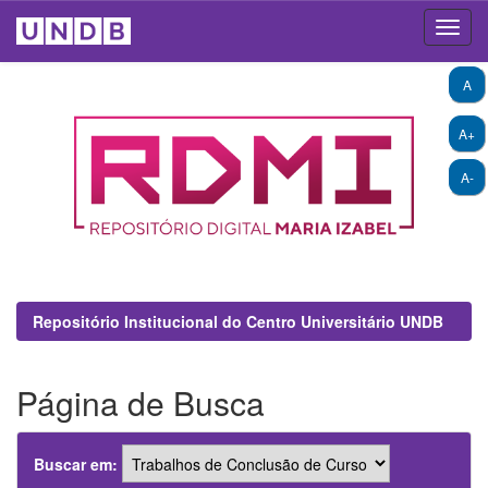
Skip
A
navigation
A+
A-
Repositório Institucional do Centro Universitário UNDB
Página de Busca
Buscar em: