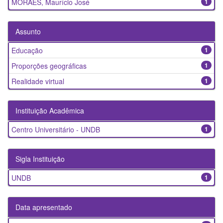
MORAES, Maurício José
1
Assunto
Educação
1
Proporções geográficas
1
Realidade virtual
1
Instituição Acadêmica
Centro Universitário - UNDB
1
Sigla Instituição
UNDB
1
Data apresentado