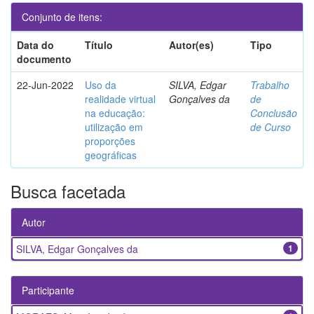
Conjunto de itens:
Data do
Título
Autor(es)
Tipo
documento
22-Jun-2022
Uso da
SILVA, Edgar
Trabalho
realidade virtual
Gonçalves da
de
na educação:
Conclusão
utilização em
de Curso
proporções
geográficas
Busca facetada
Autor
SILVA, Edgar Gonçalves da
1
Participante