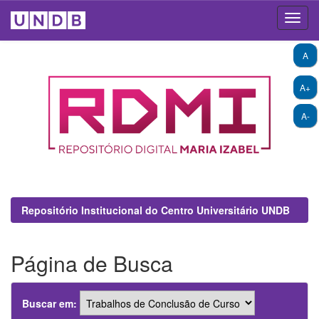
Skip
A
navigation
A+
A-
Repositório Institucional do Centro Universitário UNDB
Página de Busca
Buscar em: