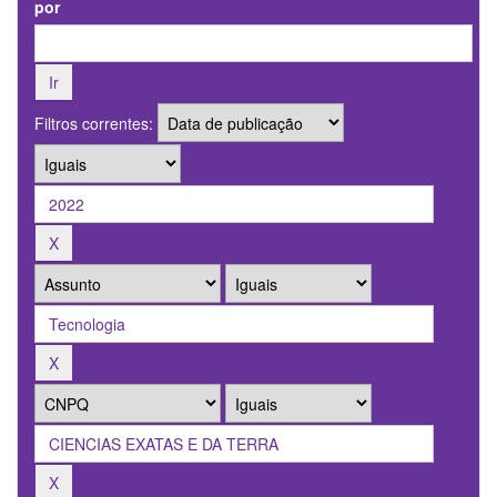
por
Filtros correntes: