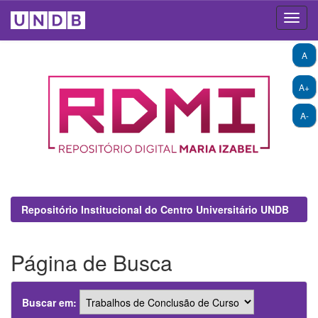
Skip
A
navigation
A+
A-
Repositório Institucional do Centro Universitário UNDB
Página de Busca
Buscar em: