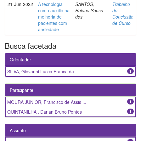
21-Jun-2022
A tecnologia
SANTOS,
Trabalho
como auxílio na
Raiana Sousa
de
melhoria de
dos
Conclusão
pacientes com
de Curso
ansiedade
Busca facetada
Orientador
SILVA, Giovanni Lucca França da
1
Participante
MOURA JUNIOR, Francisco de Assis ...
1
QUINTANILHA , Darlan Bruno Pontes
1
Assunto