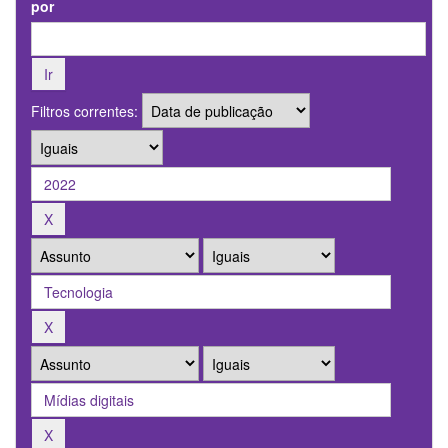
por
Filtros correntes: