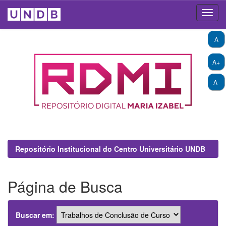
Skip
A
navigation
A+
A-
Repositório Institucional do Centro Universitário UNDB
Página de Busca
Buscar em: