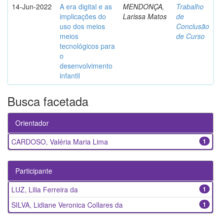
14-Jun-2022
A era digital e as
MENDONÇA,
Trabalho
implicações do
Larissa Matos
de
uso dos meios
Conclusão
meios
de Curso
tecnológicos para
o
desenvolvimento
infantil
Busca facetada
Orientador
CARDOSO, Valéria Maria Lima
1
Participante
LUZ, Lilia Ferreira da
1
SILVA, Lidiane Veronica Collares da
1