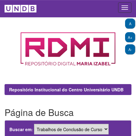
Skip
A
navigation
A+
A-
Repositório Institucional do Centro Universitário UNDB
Página de Busca
Buscar em: