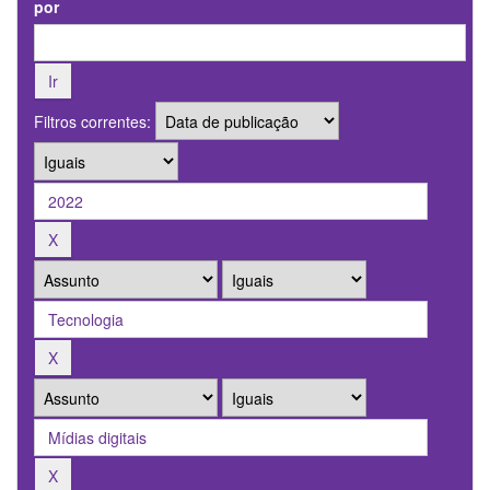
por
Filtros correntes: