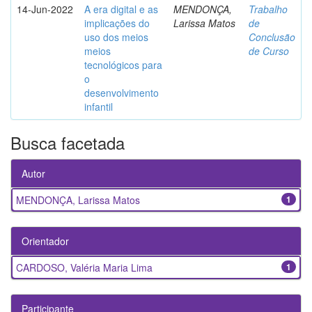
14-Jun-2022
A era digital e as
MENDONÇA,
Trabalho
implicações do
Larissa Matos
de
uso dos meios
Conclusão
meios
de Curso
tecnológicos para
o
desenvolvimento
infantil
Busca facetada
Autor
MENDONÇA, Larissa Matos
1
Orientador
CARDOSO, Valéria Maria Lima
1
Participante