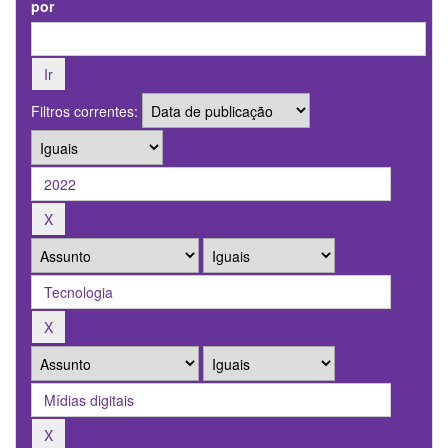
por
Filtros correntes: