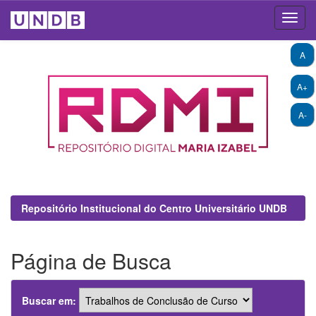
Skip
A
navigation
A+
A-
Repositório Institucional do Centro Universitário UNDB
Página de Busca
Buscar em: