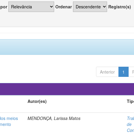
 por
Ordenar
Registro(s)
Anterior
1
Autor(es)
Tip
 dos meios
MENDONÇA, Larissa Matos
Tra
imento
de
Con