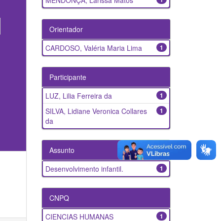
MENDONÇA, Larissa Matos
Orientador
CARDOSO, Valéria Maria Lima
1
Participante
LUZ, Lilia Ferreira da
1
SILVA, Lidiane Veronica Collares
1
da
Assunto
Desenvolvimento infantil.
1
CNPQ
CIENCIAS HUMANAS
1