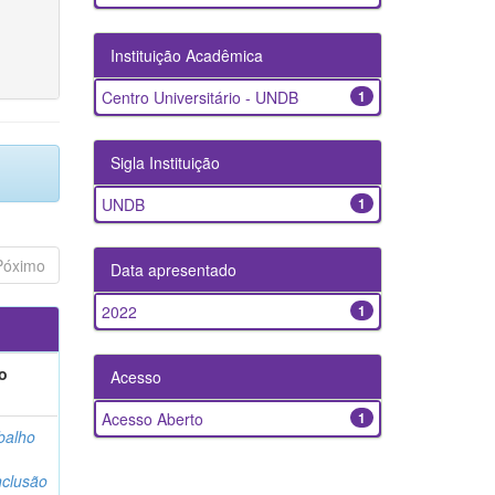
Instituição Acadêmica
Centro Universitário - UNDB
1
Sigla Instituição
UNDB
1
Póximo
Data apresentado
2022
1
o
Acesso
Acesso Aberto
1
balho
clusão