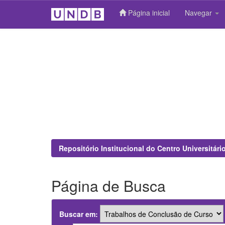
Página inicial
Navegar
Skip
navigation
Repositório Institucional do Centro Universitár
Página de Busca
Buscar em: