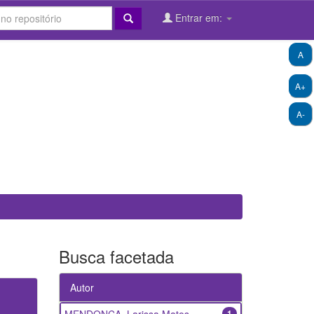
Entrar em:
A
A+
A-
Busca facetada
Autor
1