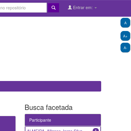
Entrar em:
A
A+
A-
Busca facetada
Participante
1