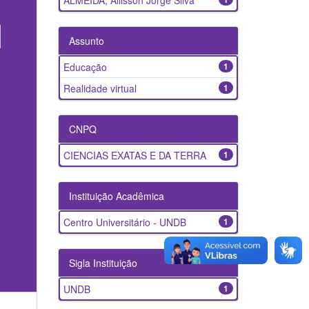
ALMEIDA, Allisson Jorge Silva
Assunto
Educação
1
Realidade virtual
1
CNPQ
CIENCIAS EXATAS E DA TERRA
1
Instituição Acadêmica
Centro Universitário - UNDB
1
Sigla Instituição
UNDB
1