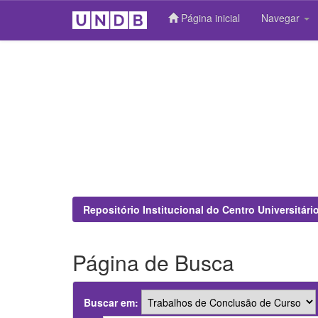
Página inicial
Navegar
Skip
navigation
Repositório Institucional do Centro Universitár
Página de Busca
Buscar em: