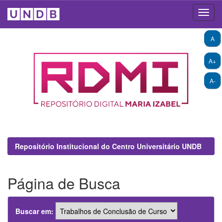
Skip
A
navigation
A+
A-
Repositório Institucional do Centro Universitário UNDB
Página de Busca
Buscar em: