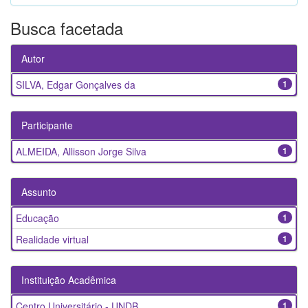
Busca facetada
Autor
SILVA, Edgar Gonçalves da
1
Participante
ALMEIDA, Allisson Jorge Silva
1
Assunto
Educação
1
Realidade virtual
1
Instituição Acadêmica
Centro Universitário - UNDB
1