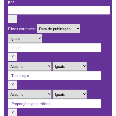
por
Filtros correntes: