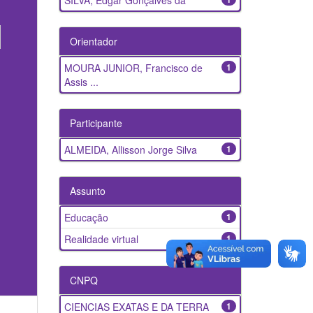
SILVA, Edgar Gonçalves da
Orientador
MOURA JUNIOR, Francisco de
1
Assis ...
Participante
ALMEIDA, Allisson Jorge Silva
1
Assunto
Educação
1
Realidade virtual
1
CNPQ
CIENCIAS EXATAS E DA TERRA
1