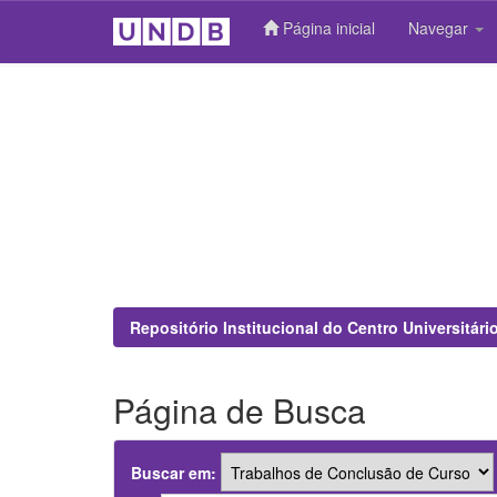
Página inicial
Navegar
Skip
navigation
Repositório Institucional do Centro Universitár
Página de Busca
Buscar em: