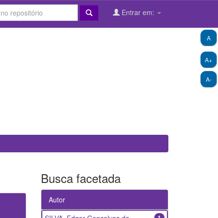
Entrar em:
A
A+
A-
Busca facetada
Autor
1