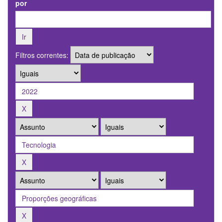
por
Filtros correntes: