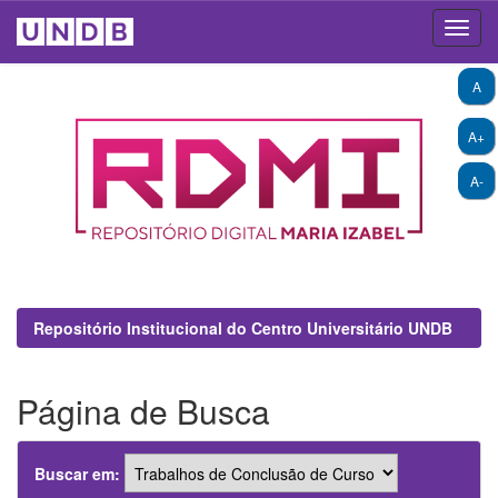
Skip
A
navigation
A+
A-
Repositório Institucional do Centro Universitário UNDB
Página de Busca
Buscar em: