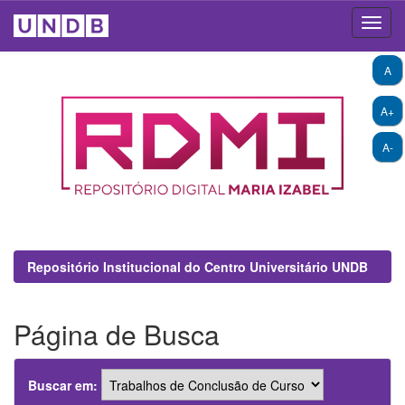
Skip
A
navigation
A+
A-
Repositório Institucional do Centro Universitário UNDB
Página de Busca
Buscar em: