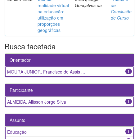
realidade virtual
Gonçalves da
de
na educação:
Conclusão
utilização em
de Curso
proporções
geográficas
Busca facetada
Orientador
MOURA JUNIOR, Francisco de Assis ...
1
Participante
ALMEIDA, Allisson Jorge Silva
1
Assunto
Educação
1