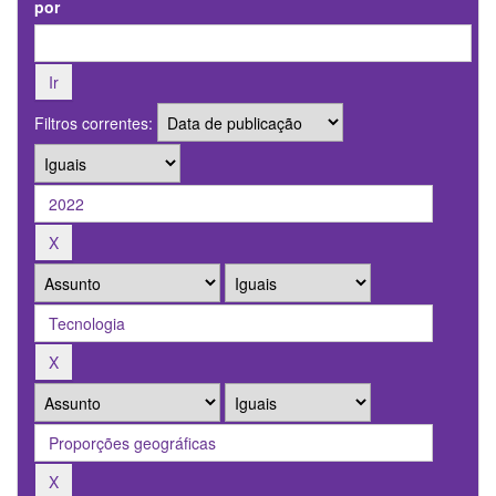
por
Filtros correntes: