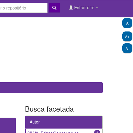
Entrar em:
A
A+
A-
Busca facetada
Autor
1