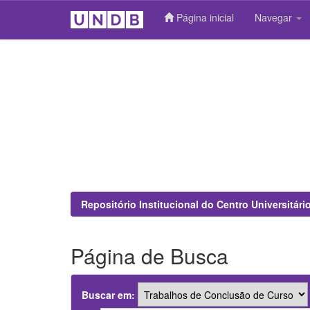
Página inicial
Navegar
Skip
navigation
Repositório Institucional do Centro Universitár
Página de Busca
Buscar em: