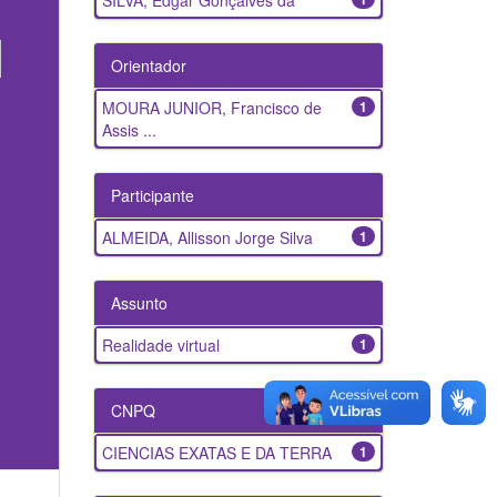
SILVA, Edgar Gonçalves da
Orientador
MOURA JUNIOR, Francisco de
1
Assis ...
Participante
ALMEIDA, Allisson Jorge Silva
1
Assunto
Realidade virtual
1
CNPQ
CIENCIAS EXATAS E DA TERRA
1