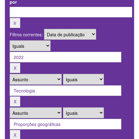
por
Filtros correntes: