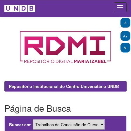
Skip
A
navigation
A+
A-
Repositório Institucional do Centro Universitário UNDB
Página de Busca
Buscar em: