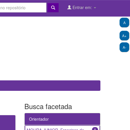
Entrar em:
A
A+
A-
Busca facetada
Orientador
1