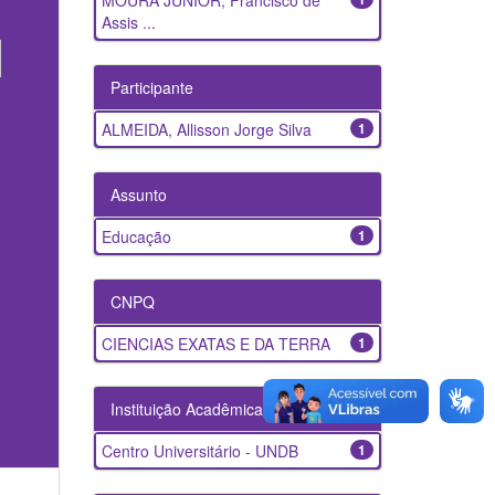
MOURA JUNIOR, Francisco de
Assis ...
Participante
ALMEIDA, Allisson Jorge Silva
1
Assunto
Educação
1
CNPQ
CIENCIAS EXATAS E DA TERRA
1
Instituição Acadêmica
Centro Universitário - UNDB
1