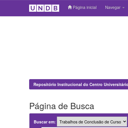
Página inicial
Navegar
Skip
navigation
Repositório Institucional do Centro Universitár
Página de Busca
Buscar em: