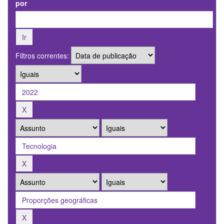
por
Filtros correntes: