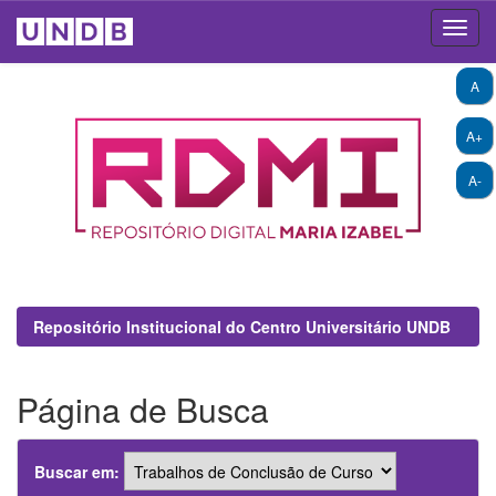
Skip
A
navigation
A+
A-
Repositório Institucional do Centro Universitário UNDB
Página de Busca
Buscar em: