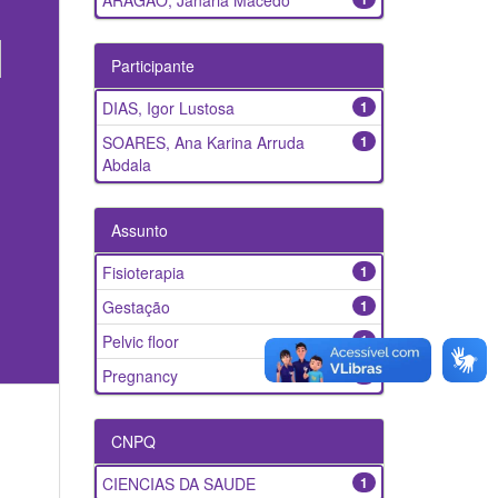
ARAGÃO, Janaria Macedo
Participante
DIAS, Igor Lustosa
1
SOARES, Ana Karina Arruda
1
Abdala
Assunto
Fisioterapia
1
Gestação
1
Pelvic floor
1
Pregnancy
1
CNPQ
CIENCIAS DA SAUDE
1