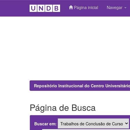
Página inicial
Navegar
Skip
navigation
Repositório Institucional do Centro Universitár
Página de Busca
Buscar em: