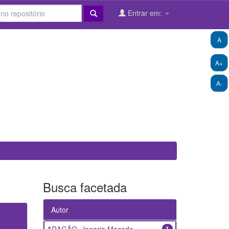
Entrar em:
A
A+
A-
Busca facetada
Autor
1