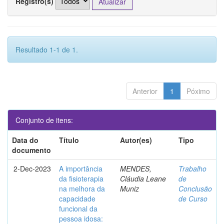
Registro(s)
Resultado 1-1 de 1.
Anterior
1
Póximo
Conjunto de itens:
Data do
Título
Autor(es)
Tipo
documento
2-Dec-2023
A importância
MENDES,
Trabalho
da fisioterapia
Cláudia Leane
de
na melhora da
Muniz
Conclusão
capacidade
de Curso
funcional da
pessoa idosa: