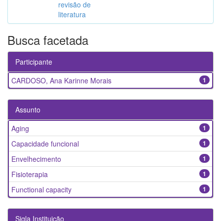
revisão de
literatura
Busca facetada
Participante
CARDOSO, Ana Karinne Morais
1
Assunto
Aging
1
Capacidade funcional
1
Envelhecimento
1
Fisioterapia
1
Functional capacity
1
Sigla Instituição