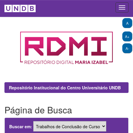
Skip
A
navigation
A+
A-
Repositório Institucional do Centro Universitário UNDB
Página de Busca
Buscar em: