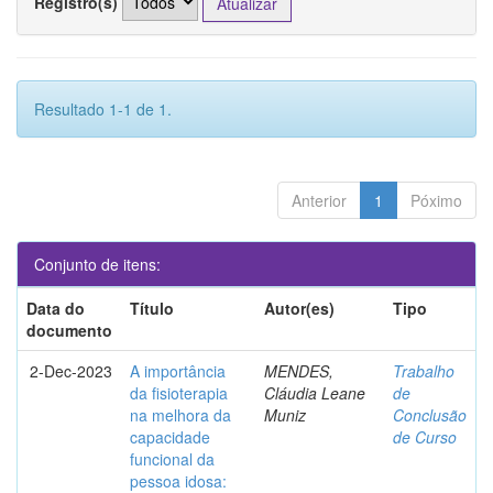
Registro(s)
Resultado 1-1 de 1.
Anterior
1
Póximo
Conjunto de itens:
Data do
Título
Autor(es)
Tipo
documento
2-Dec-2023
A importância
MENDES,
Trabalho
da fisioterapia
Cláudia Leane
de
na melhora da
Muniz
Conclusão
capacidade
de Curso
funcional da
pessoa idosa: