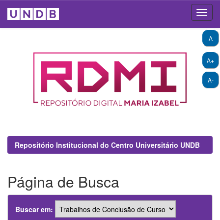
Skip
A
navigation
A+
A-
Repositório Institucional do Centro Universitário UNDB
Página de Busca
Buscar em: