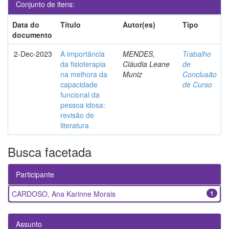
Conjunto de itens:
Data do
Título
Autor(es)
Tipo
documento
2-Dec-2023
A importância
MENDES,
Trabalho
da fisioterapia
Cláudia Leane
de
na melhora da
Muniz
Conclusão
capacidade
de Curso
funcional da
pessoa idosa:
revisão de
literatura
Busca facetada
Participante
CARDOSO, Ana Karinne Morais
1
Assunto