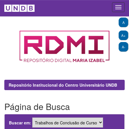
Skip
A
navigation
A+
A-
Repositório Institucional do Centro Universitário UNDB
Página de Busca
Buscar em: