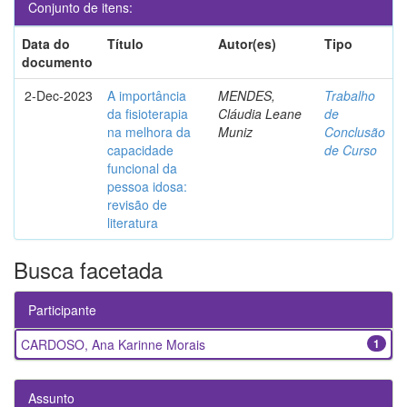
Conjunto de itens:
Data do
Título
Autor(es)
Tipo
documento
2-Dec-2023
A importância
MENDES,
Trabalho
da fisioterapia
Cláudia Leane
de
na melhora da
Muniz
Conclusão
capacidade
de Curso
funcional da
pessoa idosa:
revisão de
literatura
Busca facetada
Participante
CARDOSO, Ana Karinne Morais
1
Assunto