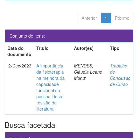
Anterior
1
Póximo
Conjunto de itens:
Data do
Título
Autor(es)
Tipo
documento
2-Dec-2023
A importância
MENDES,
Trabalho
da fisioterapia
Cláudia Leane
de
na melhora da
Muniz
Conclusão
capacidade
de Curso
funcional da
pessoa idosa:
revisão de
literatura
Busca facetada