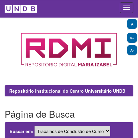
Skip
A
navigation
A+
A-
Repositório Institucional do Centro Universitário UNDB
Página de Busca
Buscar em: