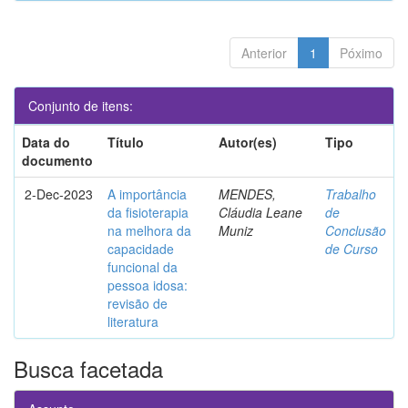
Anterior
1
Póximo
Conjunto de itens:
Data do
Título
Autor(es)
Tipo
documento
2-Dec-2023
A importância
MENDES,
Trabalho
da fisioterapia
Cláudia Leane
de
na melhora da
Muniz
Conclusão
capacidade
de Curso
funcional da
pessoa idosa:
revisão de
literatura
Busca facetada