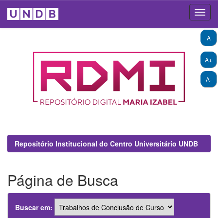
Skip
A
navigation
A+
A-
Repositório Institucional do Centro Universitário UNDB
Página de Busca
Buscar em: