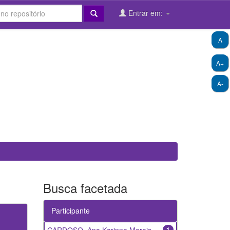
Entrar em:
A
A+
A-
Busca facetada
Participante
1