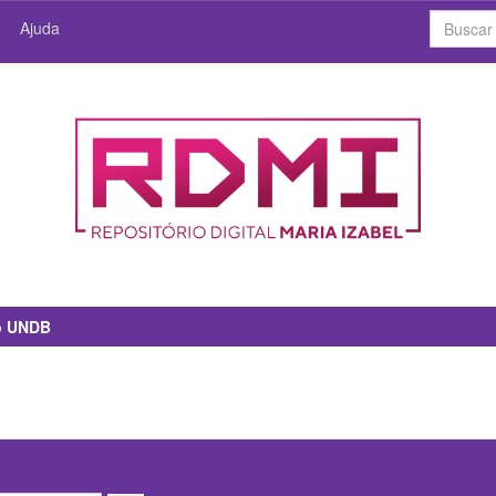
Ajuda
io UNDB