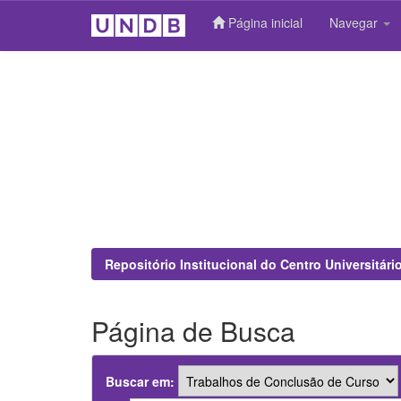
Página inicial
Navegar
Skip
navigation
Repositório Institucional do Centro Universitár
Página de Busca
Buscar em: