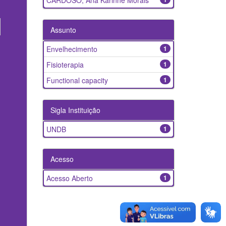
CARDOSO, Ana Karinne Morais
Assunto
Envelhecimento
1
Fisioterapia
1
Functional capacity
1
Sigla Instituição
UNDB
1
Acesso
Acesso Aberto
1