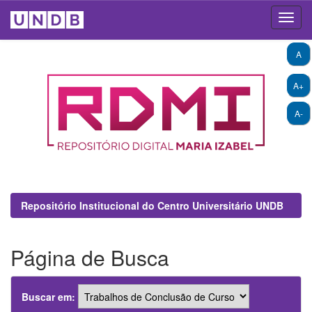
Skip
A
navigation
A+
A-
Repositório Institucional do Centro Universitário UNDB
Página de Busca
Buscar em: