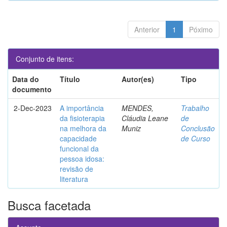
Anterior
1
Póximo
Conjunto de itens:
Data do
Título
Autor(es)
Tipo
documento
2-Dec-2023
A importância
MENDES,
Trabalho
da fisioterapia
Cláudia Leane
de
na melhora da
Muniz
Conclusão
capacidade
de Curso
funcional da
pessoa idosa:
revisão de
literatura
Busca facetada