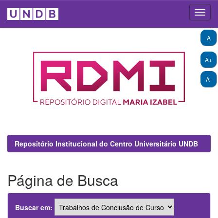
Skip
A
navigation
A+
A-
Repositório Institucional do Centro Universitário UNDB
Página de Busca
Buscar em: